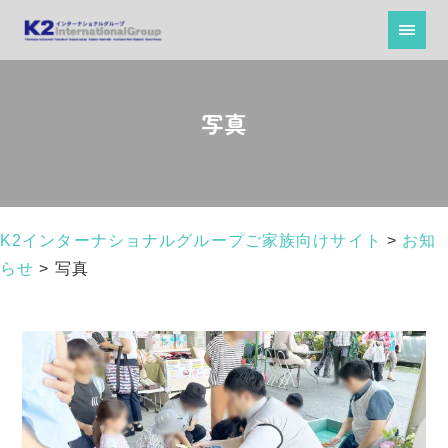
写真
K2インターナショナルグループご家族向けサイト
>
お知
らせ
>
写真