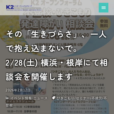
その「生きづらさ」、一人
で抱え込まないで。
2/28(土) 横浜・根岸にて相
談会を開催します
2026年2月12日
イベント情報
/
ニュース
ひきこもり
/
セミナー
/
不就労
/
不
登校