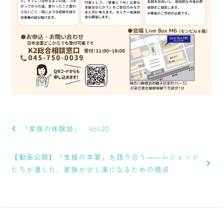
投
稿
「家族の体験談」 Vol.20
ナ
【動画公開】「支援の本質」を語り合う――レジェンド
ビ
たちが遺した、家族が少し楽になるための視点
ゲ
ー
シ