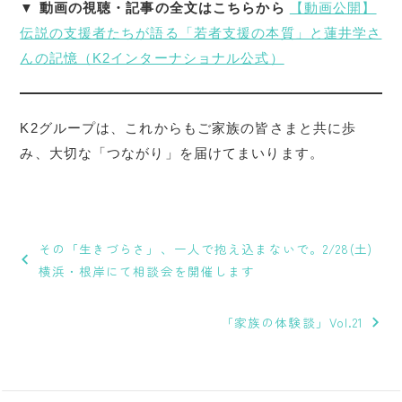
▼ 動画の視聴・記事の全文はこちらから
【動画公開】
伝説の支援者たちが語る「若者支援の本質」と蓮井学さ
んの記憶（K2インターナショナル公式）
K2グループは、これからもご家族の皆さまと共に歩
み、大切な「つながり」を届けてまいります。
投
稿
その「生きづらさ」、一人で抱え込まないで。2/28(土)
ナ
横浜・根岸にて相談会を開催します
ビ
「家族の体験談」Vol.21
ゲ
ー
シ