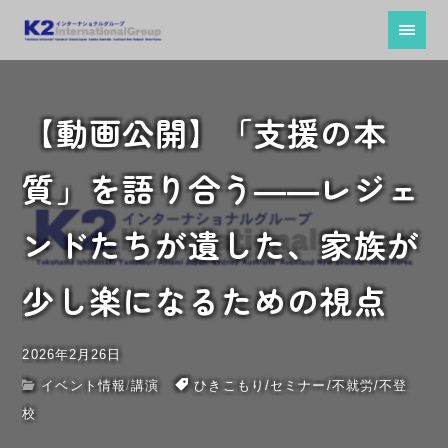
【動画公開】「支援の本
質」を語り合う――レジェ
ンドたちが遺した、家族が
少し楽になるための視点
2026年2月26日
イベント情報
/
講演
ひきこもり
/
セミナー
/
不就労
/
不登
校